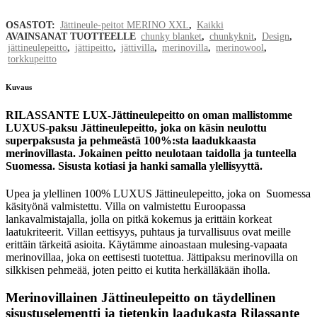
XXL,
OSASTOT:
Jättineule-peitot MERINO XXL
,
Kaikki
luonnonvaalea,
AVAINSANAT TUOTTEELLE
chunky blanket
,
chunkyknit
,
Design
,
jättineulepeitto
,
jättipeitto
,
jättivilla
,
merinovilla
,
merinowool
,
torkkupeitto
120x180cm
quantity
Kuvaus
RILASSANTE LUX-Jättineulepeitto on oman mallistomme
LUXUS-paksu Jättineulepeitto, joka on käsin neulottu
superpaksusta ja pehmeästä 100%:sta laadukkaasta
merinovillasta. Jokainen peitto neulotaan taidolla ja tunteella
Suomessa. Sisusta kotiasi ja hanki samalla ylellisyyttä.
Upea ja ylellinen 100% LUXUS Jättineulepeitto, joka on Suomessa
käsityönä valmistettu. Villa on valmistettu Euroopassa
lankavalmistajalla, jolla on pitkä kokemus ja erittäin korkeat
laatukriteerit. Villan eettisyys, puhtaus ja turvallisuus ovat meille
erittäin tärkeitä asioita. Käytämme ainoastaan mulesing-vapaata
merinovillaa, joka on eettisesti tuotettua. Jättipaksu merinovilla on
silkkisen pehmeää, joten peitto ei kutita herkälläkään iholla.
Merinovillainen Jättineulepeitto on täydellinen
sisustuselementti ja tietenkin laadukasta Rilassante