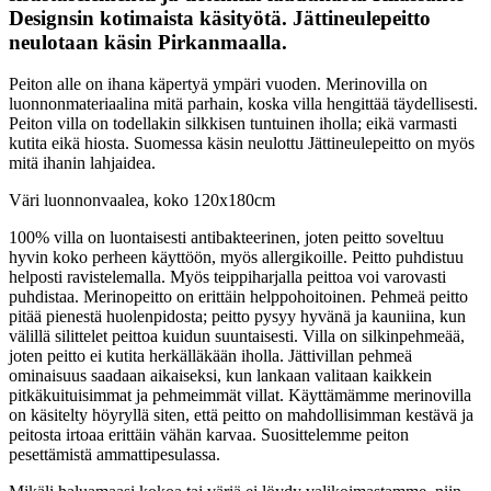
Designsin kotimaista käsityötä. Jättineulepeitto
neulotaan käsin Pirkanmaalla.
Peiton alle on ihana käpertyä ympäri vuoden. Merinovilla on
luonnonmateriaalina mitä parhain, koska villa hengittää täydellisesti.
Peiton villa on todellakin silkkisen tuntuinen iholla; eikä varmasti
kutita eikä hiosta. Suomessa käsin neulottu Jättineulepeitto on myös
mitä ihanin lahjaidea.
Väri luonnonvaalea, koko 120x180cm
100% villa on luontaisesti antibakteerinen, joten peitto soveltuu
hyvin koko perheen käyttöön, myös allergikoille. Peitto puhdistuu
helposti ravistelemalla. Myös teippiharjalla peittoa voi varovasti
puhdistaa. Merinopeitto on erittäin helppohoitoinen. Pehmeä peitto
pitää pienestä huolenpidosta; peitto pysyy hyvänä ja kauniina, kun
välillä silittelet peittoa kuidun suuntaisesti. Villa on silkinpehmeää,
joten peitto ei kutita herkälläkään iholla. Jättivillan pehmeä
ominaisuus saadaan aikaiseksi, kun lankaan valitaan kaikkein
pitkäkuituisimmat ja pehmeimmät villat. Käyttämämme merinovilla
on käsitelty höyryllä siten, että peitto on mahdollisimman kestävä ja
peitosta irtoaa erittäin vähän karvaa. Suosittelemme peiton
pesettämistä ammattipesulassa.