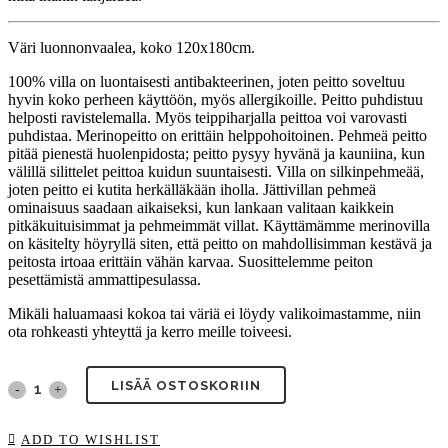
Väri luonnonvaalea, koko 120x180cm.
100% villa on luontaisesti antibakteerinen, joten peitto soveltuu
hyvin koko perheen käyttöön, myös allergikoille. Peitto puhdistuu
helposti ravistelemalla. Myös teippiharjalla peittoa voi varovasti
puhdistaa. Merinopeitto on erittäin helppohoitoinen. Pehmeä peitto
pitää pienestä huolenpidosta; peitto pysyy hyvänä ja kauniina, kun
välillä silittelet peittoa kuidun suuntaisesti. Villa on silkinpehmeää,
joten peitto ei kutita herkälläkään iholla. Jättivillan pehmeä
ominaisuus saadaan aikaiseksi, kun lankaan valitaan kaikkein
pitkäkuituisimmat ja pehmeimmät villat. Käyttämämme merinovilla
on käsitelty höyryllä siten, että peitto on mahdollisimman kestävä ja
peitosta irtoaa erittäin vähän karvaa. Suosittelemme peiton
pesettämistä ammattipesulassa.
Mikäli haluamaasi kokoa tai väriä ei löydy valikoimastamme, niin
ota rohkeasti yhteyttä ja kerro meille toiveesi.
LISÄÄ OSTOSKORIIN
Jättineulepeitto,
MERINO
ADD TO WISHLIST