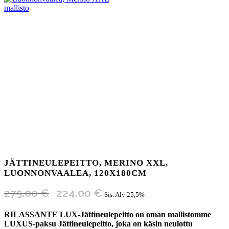
JÄTTINEULEPEITTO, MERINO XXL,
LUONNONVAALEA, 120X180CM
Alkuperäinen
Nykyinen
275.00
€
224.00
€
Sis. Alv 25,5%
hinta
hinta
oli:
on:
RILASSANTE LUX-Jättineulepeitto on oman mallistomme
275.00 €.
224.00 €.
LUXUS-paksu Jättineulepeitto, joka on käsin neulottu