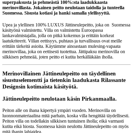
superpaksusta ja pehmeästä 100%:sta laadukkaasta
merinovillasta. Jokainen peitto neulotaan taidolla ja tunteella
Suomessa. Sisusta kotiasi ja hanki samalla ylellisyyttä.
Upea ja ylellinen 100% LUXUS Jättineulepeitto, joka on Suomessa
käsityönä valmistettu. Villa on valmistettu Euroopassa
lankavalmistajalla, jolla on pitkä kokemus ja erittäin korkeat
laatukriteerit. Villan eettisyys, puhtaus ja turvallisuus ovat meille
erittäin tärkeitä asioita. Käytämme ainoastaan mulesing-vapaata
merinovillaa, joka on eettisesti tuotettua. Jättipaksu merinovilla on
silkkisen pehmeää, joten peitto ei kutita herkälläkään iholla.
Merinovillainen Jättineulepeitto on täydellinen
sisustuselementti ja tietenkin laadukasta Rilassante
Designsin kotimaista käsityötä.
Jättineulepeitto neulotaan käsin Pirkanmaalla.
Peiton alle on ihana käpertyä ympäri vuoden. Merinovilla on
luonnonmateriaalina mitä parhain, koska villa hengittää täydellisesti.
Peiton villa on todellakin silkkisen tuntuinen iholla; eikä varmasti
kutita eikä hiosta. Suomessa käsin neulottu Jättineulepeitto on myös
mitä ihanin lahjaidea.