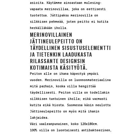
asioita. Käytämme ainoastaan mulesing-
vapaata merinovillaa, joka on eettisesti
tuotettua. Jättipaksu merinovilla on
silkkisen pehmeää, joten peitto ei kutita
herkälläkään iholla.
MERINOVILLAINEN
JÄTTINEULEPEITTO ON
TÄYDELLINEN SISUSTUSELEMENTTI
JA TIETENKIN LAADUKASTA
RILASSANTE DESIGNSIN
KOTIMAISTA KÄSITYÖTÄ.
Peiton alle on ihana käpertyä ympäri
vuoden. Merinovilla on luonnonmateriaalina
mitä parhain, koska villa hengittää
täydellisesti. Peiton villa on todellakin
silkkisen tuntuinen iholla; eikä varmasti
kutita eikä hiosta. Suomessa käsin neulottu
Jättineulepeitto on myös mitä ihanin
lahjaidea.
Väri vaaleanpunainen, koko 120x180cm.
100% villa on luontaisesti antibakteerinen,