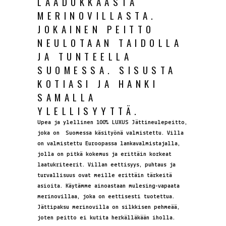
LAADUKKAASTA
MERINOVILLASTA.
JOKAINEN PEITTO
NEULOTAAN TAIDOLLA
JA TUNTEELLA
SUOMESSA. SISUSTA
KOTIASI JA HANKI
SAMALLA
YLELLISYYTTÄ.
Upea ja ylellinen 100% LUXUS Jättineulepeitto,
joka on Suomessa käsityönä valmistettu. Villa
on valmistettu Euroopassa lankavalmistajalla,
jolla on pitkä kokemus ja erittäin korkeat
laatukriteerit. Villan eettisyys, puhtaus ja
turvallisuus ovat meille erittäin tärkeitä
asioita. Käytämme ainoastaan mulesing-vapaata
merinovillaa, joka on eettisesti tuotettua.
Jättipaksu merinovilla on silkkisen pehmeää,
joten peitto ei kutita herkälläkään iholla.