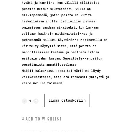
hyvänä ja kauniina, kun välillä silittelet
peittoa kuidun suuntaisesti. Villa on
silkinpehmeää, joten peitto ei kutita
herkälläkään iholla. Jättivillan pehmeä
ominaisuus saadaan aikaiseksi, kun lankaan
valitaan kaikkein pitkäkuituisimmat ja
pehmeimmät villat. Käyttämämme merinovilla on
käsitelty höyryllä siten, että peitto on
mahdollisimman kestävä ja peitosta irtoaa
erittäin vähän karvaa. Suosittelemme peiton
pesettämistä ammattipesulassa.
Mikäli haluamaasi kokoa tai väriä ei löydy
valikoimastamme, niin ota rohkeasti yhteyttä ja
kerro meille toiveesi.
Jättineulepeitto,
Lisää ostoskoriin
MERINO
ADD TO WISHLIST
XXL,