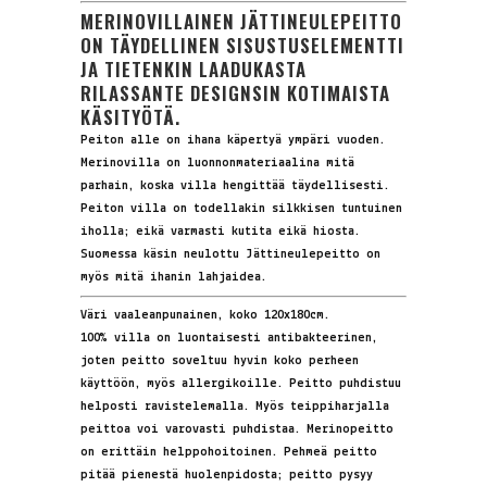
MERINOVILLAINEN JÄTTINEULEPEITTO
ON TÄYDELLINEN SISUSTUSELEMENTTI
JA TIETENKIN LAADUKASTA
RILASSANTE DESIGNSIN KOTIMAISTA
KÄSITYÖTÄ.
Peiton alle on ihana käpertyä ympäri vuoden.
Merinovilla on luonnonmateriaalina mitä
parhain, koska villa hengittää täydellisesti.
Peiton villa on todellakin silkkisen tuntuinen
iholla; eikä varmasti kutita eikä hiosta.
Suomessa käsin neulottu Jättineulepeitto on
myös mitä ihanin lahjaidea.
Väri vaaleanpunainen, koko 120x180cm.
100% villa on luontaisesti antibakteerinen,
joten peitto soveltuu hyvin koko perheen
käyttöön, myös allergikoille. Peitto puhdistuu
helposti ravistelemalla. Myös teippiharjalla
peittoa voi varovasti puhdistaa. Merinopeitto
on erittäin helppohoitoinen. Pehmeä peitto
pitää pienestä huolenpidosta; peitto pysyy