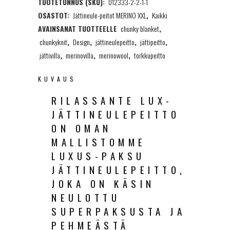
TUOTETUNNUS (SKU):
012333-2-2-1-1
vaaleanpunainen,
OSASTOT:
Jättineule-peitot MERINO XXL
,
Kaikki
120x180cm
AVAINSANAT TUOTTEELLE
chunky blanket
,
quantity
chunkyknit
,
Design
,
jättineulepeitto
,
jättipeitto
,
jättivilla
,
merinovilla
,
merinowool
,
torkkupeitto
KUVAUS
RILASSANTE LUX-
JÄTTINEULEPEITTO
ON OMAN
MALLISTOMME
LUXUS-PAKSU
JÄTTINEULEPEITTO,
JOKA ON KÄSIN
NEULOTTU
SUPERPAKSUSTA JA
PEHMEÄSTÄ