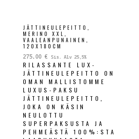
JÄTTINEULEPEITTO,
MERINO XXL,
VAALEANPUNAINEN,
120X180CM
275.00
€
Sis. Alv 25,5%
RILASSANTE LUX-
JÄTTINEULEPEITTO ON
OMAN MALLISTOMME
LUXUS-PAKSU
JÄTTINEULEPEITTO,
JOKA ON KÄSIN
NEULOTTU
SUPERPAKSUSTA JA
PEHMEÄSTÄ 100%:STA