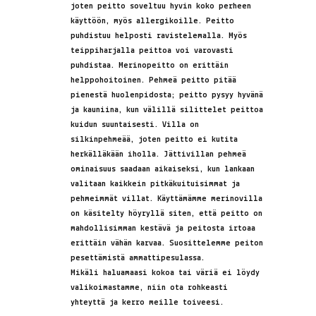
joten peitto soveltuu hyvin koko perheen
käyttöön, myös allergikoille. Peitto
puhdistuu helposti ravistelemalla. Myös
teippiharjalla peittoa voi varovasti
puhdistaa. Merinopeitto on erittäin
helppohoitoinen. Pehmeä peitto pitää
pienestä huolenpidosta; peitto pysyy hyvänä
ja kauniina, kun välillä silittelet peittoa
kuidun suuntaisesti. Villa on
silkinpehmeää, joten peitto ei kutita
herkälläkään iholla. Jättivillan pehmeä
ominaisuus saadaan aikaiseksi, kun lankaan
valitaan kaikkein pitkäkuituisimmat ja
pehmeimmät villat. Käyttämämme merinovilla
on käsitelty höyryllä siten, että peitto on
mahdollisimman kestävä ja peitosta irtoaa
erittäin vähän karvaa. Suosittelemme peiton
pesettämistä ammattipesulassa.
Mikäli haluamaasi kokoa tai väriä ei löydy
valikoimastamme, niin ota rohkeasti
yhteyttä ja kerro meille toiveesi.