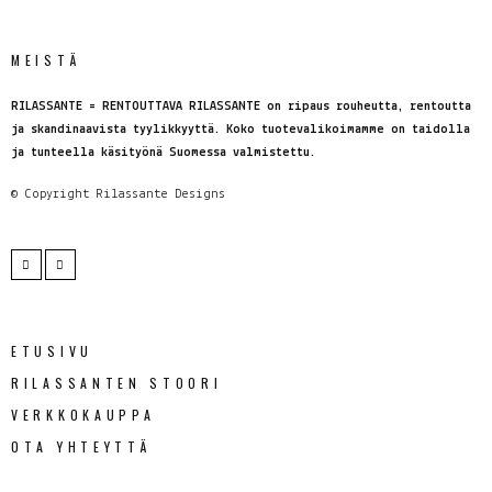
MEISTÄ
RILASSANTE = RENTOUTTAVA RILASSANTE on ripaus rouheutta, rentoutta
ja skandinaavista tyylikkyyttä. Koko tuotevalikoimamme on taidolla
ja tunteella käsityönä Suomessa valmistettu.
© Copyright
Rilassante Designs
ETUSIVU
RILASSANTEN STOORI
VERKKOKAUPPA
OTA YHTEYTTÄ