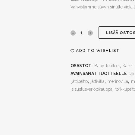
Vahvistamme sävyn sinulle vielä ti
Pikkupeitto
LISÄÄ OSTO
-
ADD TO WISHLIST
Merinovilla,
OSASTOT:
Baby-tuotteet
,
Kaikki
40x70cm,
AVAINSANAT TUOTTEELLE
chu
alesävyt
jättipeitto
,
jättivilla
,
merinovilla
,
m
quantity
sisustusverkkokauppa
,
torkkupeit