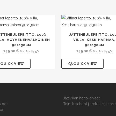
ÄTTINEULEPEITTO, 100%
JÄTTINEULEPEITTO, 10
LLA, HÖYHENENVALKOINEN
VILLA, KESKIHARMAA,
90X130CM
90X130CM
149.00
€
149.00
€
Sis. Alv 25,5%
Sis. Alv 25,5%
QUICK VIEW
QUICK VIEW
Jättivillan hoito-ohjeet
stoori
Toimitusehdot ja rekisteriselost
pa