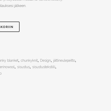
lauksesi jälkeen.
SKORIIN
nky blanket
,
chunkyknit
,
Design
,
jättineulepeitto
,
erinowool
,
sisustus
,
sisustustekstiili
,
to