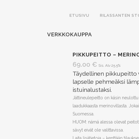
ETUSIVU
RILASSANTEN ST
VERKKOKAUPPA
PIKKUPEITTO – MERIN
69.00
€
Sis. Alv 25,5%
Täydellinen pikkupeitto 
lapselle pehmeäksi lämpim
istuinalustaksi.
Jättineulepeitto on käsin neulot
laadukkaasta merinovillasta. Jokai
Suomessa.
HUOM: nämä alessa olevat peitot n
sävyt eivät ole valittavissa.
Laita lisätietoja – kenttään tila