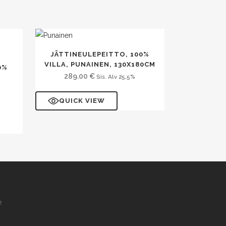
JÄTTINEULEPEITTO, 100%
VILLA, PUNAINEN, 130X180CM
0%
289.00
€
Sis. Alv 25,5%
QUICK VIEW
e