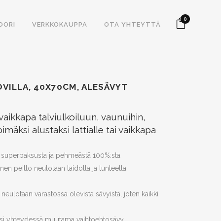
0
OORI
VERKKOKAUPPA
OTA YHTEYTTÄ
OVILLA, 40X70CM, ALESÄVYT
vaikkapa talviulkoiluun, vaunuihin,
äksi alustaksi lattialle tai vaikkapa
tu superpaksusta ja pehmeästä 100%:sta
nen peitto neulotaan taidolla ja tunteella
eulotaan varastossa olevista sävyistä, joten kaikki
uksesi yhteydessä muutama vaihtoehtosävy.