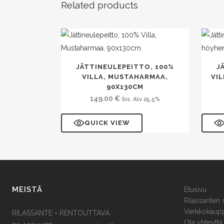
Related products
JÄTTINEULEPEITTO, 100%
J
VILLA, MUSTAHARMAA,
VI
90X130CM
149.00
€
Sis. Alv 25,5%
QUICK VIEW
MEISTÄ
Etusivu
Rilassanten 
Verkkokaup
RILASSANTE = RENTOUTTAVA
Ota yhteyttä